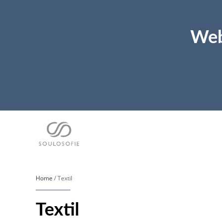
Web
Home
/ Textil
Textil