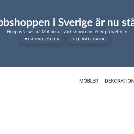
bshoppen i Sverige är nu st
Hoppas vi ses på Mallorca, i vårt showroom eller på webben
MER OM FLYTTEN
TILL MALLORCA
MÖBLER
DEKORATIO