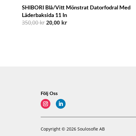
SHIBORI Blå/vitt Mönstrat Datorfodral Med
Läderbaksida 11 In
Det
Det
350,00
kr
20,00
kr
ursprungliga
nuvarande
priset
priset
var:
är:
350,00 kr.
20,00 kr.
Följ Oss
Copyright © 2026 Soulosofie AB